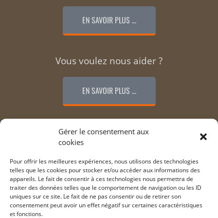
EN SAVOIR PLUS ...
Vous voulez nous aider ?
EN SAVOIR PLUS ...
Remerciements
Gérer le consentement aux
cookies
LES PARTICIPANTS ...
Pour offrir les meilleures expériences, nous utilisons des technologies
telles que les cookies pour stocker et/ou accéder aux informations des
appareils. Le fait de consentir à ces technologies nous permettra de
traiter des données telles que le comportement de navigation ou les ID
uniques sur ce site. Le fait de ne pas consentir ou de retirer son
consentement peut avoir un effet négatif sur certaines caractéristiques
et fonctions.