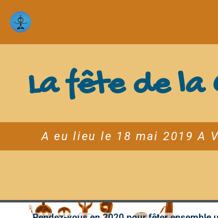
La fête de l
A eu lieu le 18 mai 2019 A 
Rendez-vous en 2020 pour fêter ensemble un