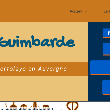
Accueil
Le 
P
a Guimbarde
Vertolaye en Auvergne
 incroyable instrument !