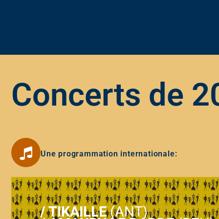
Concerts de 2
Une programmation internationale:
/
TIKAILLE
(ANT)