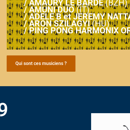
/
AMAURY LE BARDE
(BZH)
/
AMUNI DUO
(IT)
/
ADELE B et JEREMY NAT
/
ARON SZILAGYI
(HU)
/
PING PONG HARMONIX O
Qui sont ces musiciens ?
9