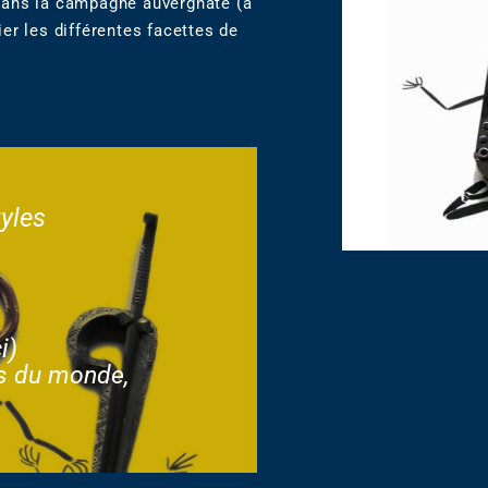
dans la campagne auvergnate (à
er les différentes facettes de
yles
i
)
s du monde,