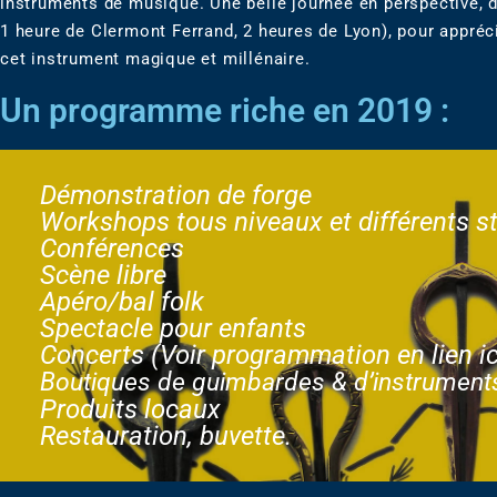
instruments de musique. Une belle journée en perspective, 
1 heure de Clermont Ferrand, 2 heures de Lyon), pour appréci
cet instrument magique et millénaire.
Un programme riche en 2019 :
Démonstration de forge
Workshops tous niveaux et différents st
Conférences
Scène libre
Apéro/bal folk
Spectacle pour enfants
Concerts (
Voir programmation en lien ic
Boutiques de guimbardes & d’instrument
Produits locaux
Restauration, buvette.