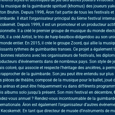
 la musique de la guimbarde spirituel (khomus) des joueurs yako
ton Bruhin. Depuis 1998, Áron fait partie de tous les festivals e
imbarde. Il était l’organisateur principal du 6ème festival inter
cskemét. Depuis 1999, il est un promoteur et un producteur ac
sionnelle. Il a créé le premier groupe de musique du monde élec
06, il a créé Airtist, le trio de harp-beatbox-didgeridoo au son 
 monde entier. En 2015, il crée le groupe Zoord, qui allie la musi
issants rythmes de guimbardes transes. Ce projet a également to
 bonnes relations avec les organisateurs de festivals, les diploma
oducteurs d’événements dans de nombreux pays. Son style de j
is coloré, qui associe et respecte l’héritage des ancêtres, a per
 rapprocher de la guimbarde. Son jeu peut être entendu sur plus 
s pièces de théâtre, composé de la musique pour le ballet, jou
s arénas et peut être fréquemment vu dans différents programmes
ois albums solo jusqu’à présent. Son mini festival en décembre,
ndez-vous annuel ? Rendez-vous incontournable de la guimbard
ternationale. Áron est également l’organisateur d’autres événeme
 Kecskemét. En tant que directeur de musée d’instruments de mu