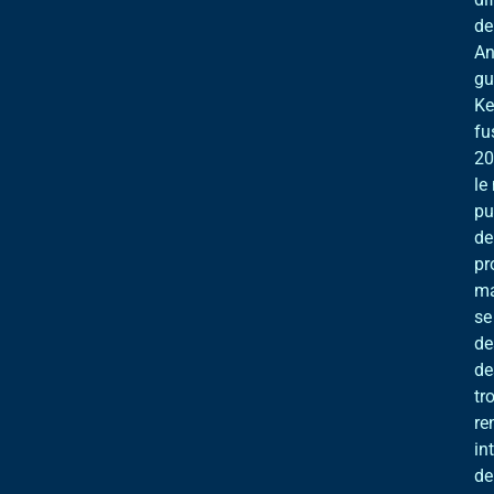
de
An
gu
Ke
fu
20
le
pu
de
pr
ma
se
de
de
tr
re
in
de