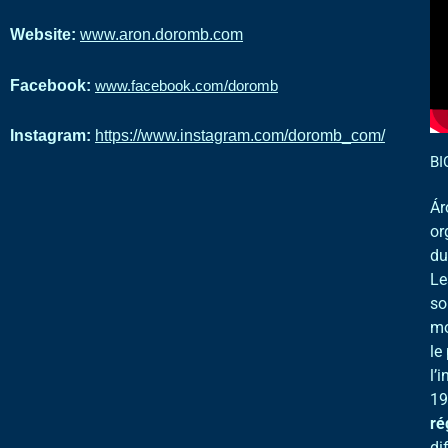
Website:
www.aron.doromb.com
Facebook:
www.facebook.com/doromb
Instagram:
https://www.instagram.com/doromb_com/
BI
Ár
or
du
Le
so
mo
le
l’
19
ré
di