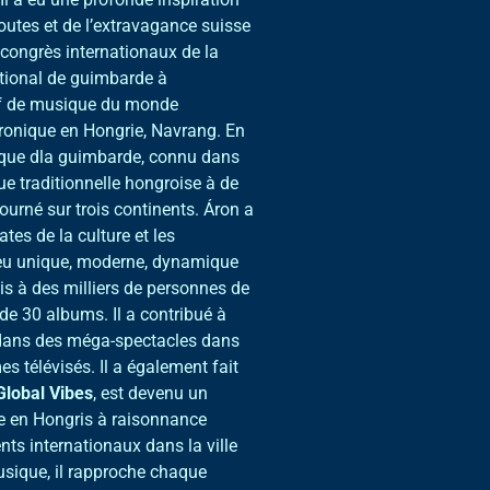
utes et de l’extravagance suisse
t congrès internationaux de la
national de guimbarde à
tif de musique du monde
tronique en Hongrie, Navrang. En
unique dla guimbarde, connu dans
que traditionnelle hongroise à de
urné sur trois continents. Áron a
tes de la culture et les
eu unique, moderne, dynamique
mis à des milliers de personnes de
de 30 albums. Il a contribué à
é dans des méga-spectacles dans
 télévisés. Il a également fait
Global Vibes
, est devenu un
e en Hongris à raisonnance
nts internationaux dans la ville
sique, il rapproche chaque