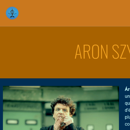
ARON SZ
Ár
un
qu
d’
pl
co