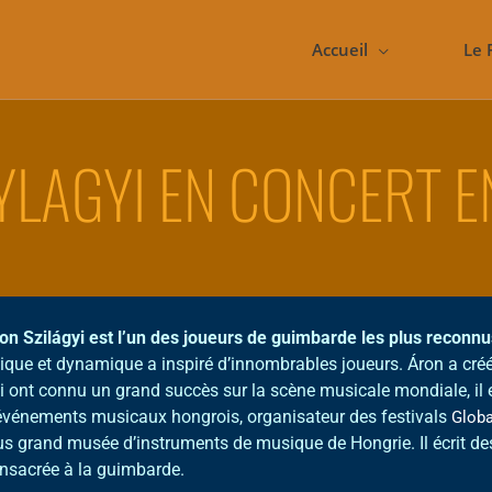
Accueil
Le 
YLAGYI EN CONCERT E
on Szilágyi est l’un des joueurs de guimbarde les plus recon
ique et dynamique a inspiré d’innombrables joueurs. Áron a cré
i ont connu un grand succès sur la scène musicale mondiale, il e
événements musicaux hongrois, organisateur des festivals
Globa
us grand musée d’instruments de musique de Hongrie. Il écrit des 
nsacrée à la guimbarde.