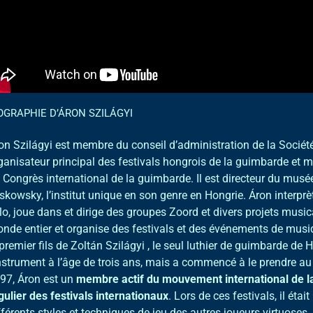
OGRAPHIE D’ÁRON SZILÁGYI
on Szilágyi est membre du conseil d’administration de la Société
ganisateur principal des festivals hongrois de la guimbarde e
 Congrès international de la guimbarde. Il est directeur du mus
skowsky, l’institut unique en son genre en Hongrie.
Áron interprè
lo, joue dans et dirige des groupes Zoord et divers projets musica
nde entier et organise des festivals et des événements de musi
 premier fils de Zoltán Szilágyi , le seul luthier de guimbarde de H
instrument à l’âge de trois ans, mais a commencé à le prendre au 
97, Áron est un
membre actif du mouvement international de la
gulier des festivals internationaux
. Lors de ces festivals, il éta
fférents styles et techniques de jeu des autres joueurs virtuoses.