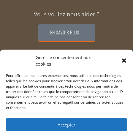
Vous voulez nous aider ?
EN SAVOIR PLUS ...
Remerciements
Gérer le consentement aux
cookies
LES PARTICIPANTS ...
Pour offrir les meilleures expériences, nous utilisons des technologies
telles que les cookies pour stocker et/ou accéder aux informations des
appareils. Le fait de consentir à ces technologies nous permettra de
traiter des données telles que le comportement de navigation ou les ID
uniques sur ce site. Le fait de ne pas consentir ou de retirer son
consentement peut avoir un effet négatif sur certaines caractéristiques
et fonctions.
Illustrations Edith, Luc, inconnus | Design Web Wordpress
Accepter
Guillaume Sochon
.